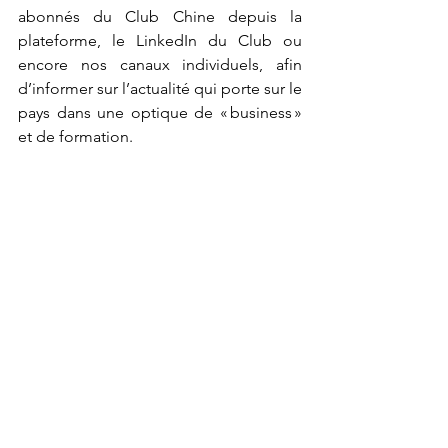
abonnés du Club Chine depuis la 
plateforme, le LinkedIn du Club ou 
encore nos canaux individuels, afin 
d’informer sur l’actualité qui porte sur le 
pays dans une optique de « business » 
et de formation. 
En quoi votre parcours professionnel 
vous aide-t-il à présider le Club Chine ?